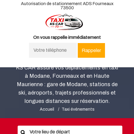
Autorisation de stationnement ADS Fourneaux
73500
On vous rappelle immédiatement
Taxi événements Modane -
KS CAR
KS CAR assure vos déplacements en taxi
à Modane, Fourneaux et en Haute
Maurienne : gare de Modane, stations de
ski, aéroports, trajets professionnels et
longues distances sur réservation.
Accueil
Taxi événements