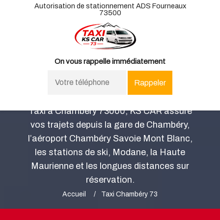
Autorisation de stationnement ADS Fourneaux
73500
On vous rappelle immédiatement
Taxi Chambéry 73000 -
Gare, aéroport et stations
Taxi à Chambéry 73000, KS CAR assure
vos trajets depuis la gare de Chambéry,
l’aéroport Chambéry Savoie Mont Blanc,
les stations de ski, Modane, la Haute
Maurienne et les longues distances sur
réservation.
Accueil
Taxi Chambéry 73