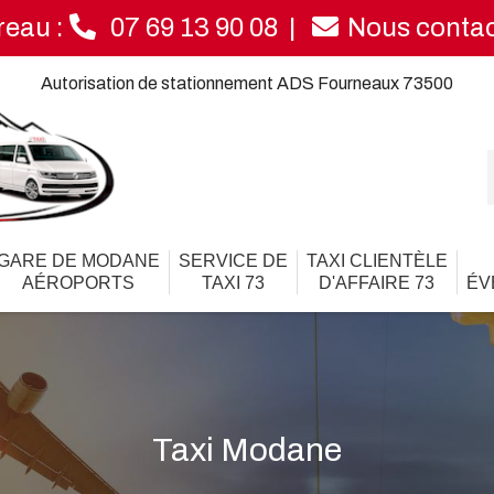
reau :
07 69 13 90 08
Nous contac
Autorisation de stationnement ADS Fourneaux 73500
GARE DE MODANE
SERVICE DE
TAXI CLIENTÈLE
AÉROPORTS
TAXI 73
D'AFFAIRE 73
ÉV
KS CAR
éservez un taxi - Taxi événements
Taxi Modane
variable $mot_cle6 in
/home/www/