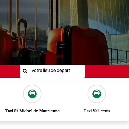
ine
17
/vhosts/taxi-modane-
ine
17
Taxi St Michel de Maurienne
Taxi Val-cenis