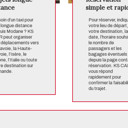
tance
simple et rapi
oin d’un taxi pour
Pour réserver, indiq
 longue distance
votre lieu de départ
uis Modane ? KS
votre destination, la
 peut organiser
date, l’horaire souha
 déplacements vers
le nombre de
Savoie, la Haute-
passagers et les
ie, l’Isère, le
bagages éventuels
e, l’Italie ou toute
depuis la page
cont
re destination sur
réservation
. KS C
mande.
vous répond
rapidement pour
confirmer la faisabil
du trajet.