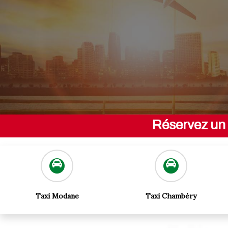
73.fr
Warning
: Undefined v
73.fr
Réservez un 
Taxi Modane
Taxi Chambéry