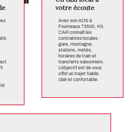
de
votre écoute
uez
Avec son ADS à
,
Fourneaux 73500, KS
CAR connaît les
ité,
contraintes locales :
gare, montagne,
stations, météo,
horaires de train et
act
transferts saisonniers.
AR
L’objectif est de vous
offrir un trajet fiable,
clair et confortable.
ité