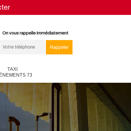
ter
On vous rappelle immédiatement
TAXI
ÉNEMENTS 73
 -
vhosts/taxi-modane-