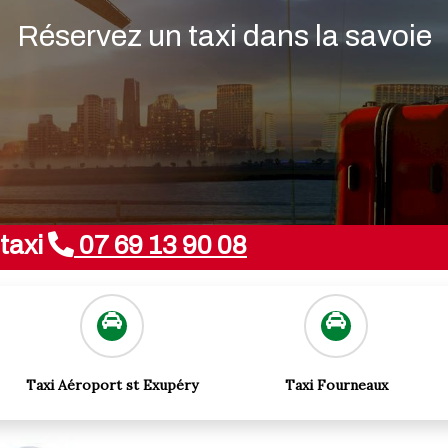
/httpdocs1/includes/slider.php
on l
Réservez un taxi dans la savoie
ariable $mot_cle6_br in
/home/www
/httpdocs1/includes/slider.php
on l
taxi
07 69 13 90 08
Taxi Aéroport st Exupéry
Taxi Fourneaux