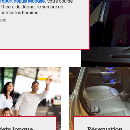
aéroport depuis Modane
. Votre course
r l’heure de départ, le nombre de
ontraintes horaires.
anc
jets longue
Réservation