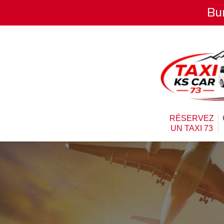
Bu
RÉSERVEZ
UN TAXI 73
R
Warning
: Undefined 