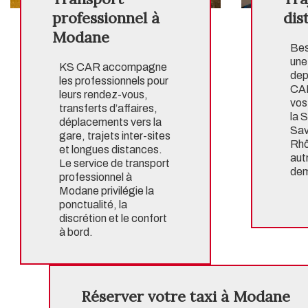
professionnel à
dis
Modane
Bes
une
KS CAR accompagne
dep
les professionnels pour
CAR
leurs rendez-vous,
vos
transferts d’affaires,
la 
déplacements vers la
Savo
gare, trajets inter-sites
Rhôn
et longues distances.
aut
Le service de
transport
de
professionnel à
Modane
privilégie la
ponctualité, la
discrétion et le confort
à bord.
Réserver votre taxi à Modane